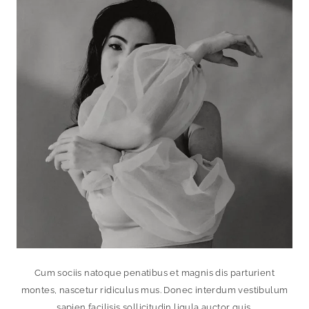
Cum sociis natoque penatibus et magnis dis parturient
montes, nascetur ridiculus mus. Donec interdum vestibulum
sapien facilisis sollicitudin ligula auctor quis.