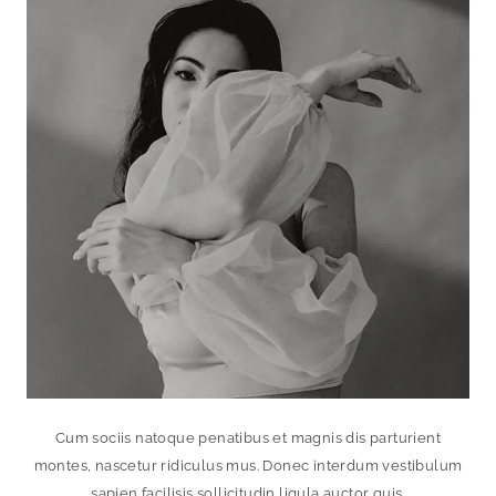
Cum sociis natoque penatibus et magnis dis parturient
montes, nascetur ridiculus mus. Donec interdum vestibulum
sapien facilisis sollicitudin ligula auctor quis.